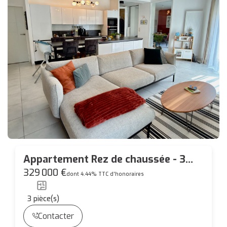
Appartement Rez de chaussée - 3
pièces - Bourg de Carquefou - 94m²
329 000 €
dont 4.44% TTC d'honoraires
3
pièce(s)
Contacter