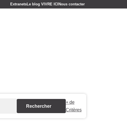
Extranets
Le blog VIVRE ICI
Nous contacter
cation saisonnière
Estimer votre bien
+ de
Critères