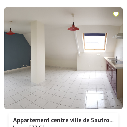
Appartement centre ville de Sautron
T2 - 44.73 m² avec place parking