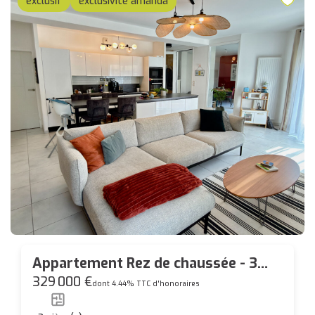
exclusif
exclusivité amanda
Appartement Rez de chaussée - 3
pièces - Bourg de Carquefou - 94m²
329 000 €
dont 4.44% TTC d'honoraires