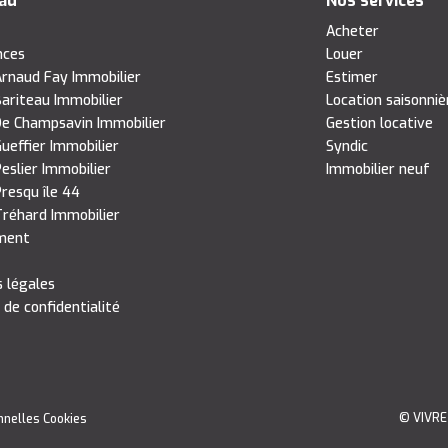
eau
Nos services
s
Acheter
nces
Louer
rnaud Fay Immobilier
Estimer
ariteau Immobilier
Location saisonniè
e Champsavin Immobilier
Gestion locative
ueffier Immobilier
Syndic
eslier Immobilier
Immobilier neuf
resqu île 44
réhard Immobilier
ment
 légales
 de confidentialité
© VIVRE
nnelles
Cookies