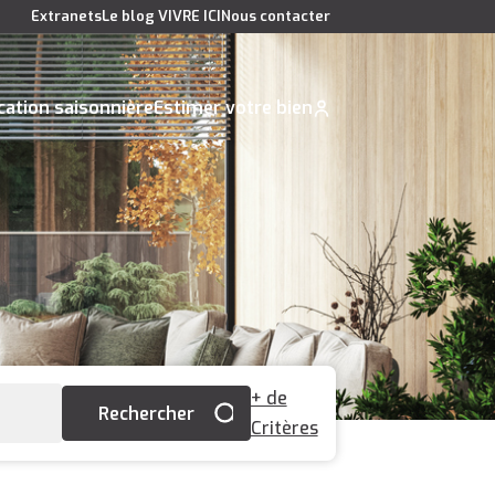
Extranets
Le blog VIVRE ICI
Nous contacter
cation saisonnière
Estimer votre bien
+ de
Critères