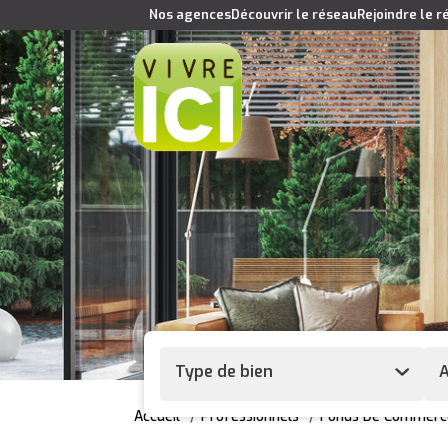
Nos agences
Découvrir le réseau
Rejoindre le 
Type de bien
A
Accueil
Professionnels
Fonds De Commerc