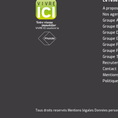
Le rés
A propo
Nos age
Groupe A
Groupe B
Groupe D
Groupe G
Groupe P
Groupe P
Groupe T
Recrute
Contact
Mentions
Politique
Tous droits reservés
Mentions légales
Données perso