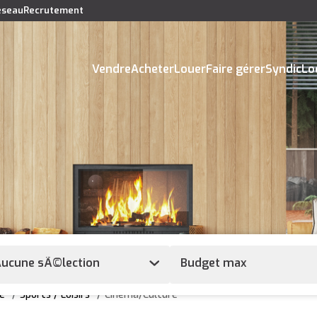
réseau
Recrutement
Vendre
Acheter
Louer
Faire gérer
Syndic
Lo
ucune sÃ©lection
e
Sports / Loisirs
Cinéma/Culture