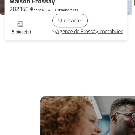
Maison Frossay
282 150 €
dont 4.5% TTC d'honoraires
Contacter
Agence de Frossay Immobilier
5
pièce(s)