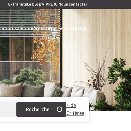
Extranets
Le blog VIVRE ICI
Nous contacter
cation saisonnière
Estimer votre bien
+ de
Critères