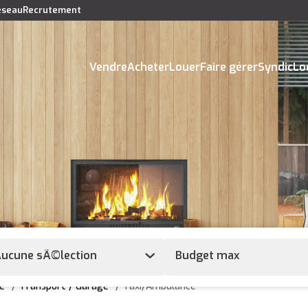
réseau
Recrutement
Vendre
Acheter
Louer
Faire gérer
Syndic
Lo
ucune sÃ©lection
e
Transport / Garage
Taxi/Ambulance