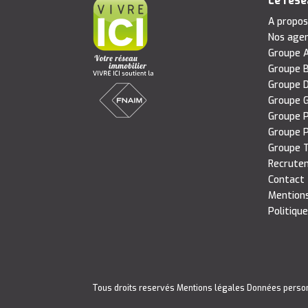
Le rés
A propo
Nos age
Groupe A
Groupe B
Groupe D
Groupe G
Groupe P
Groupe P
Groupe T
Recrute
Contact
Mentions
Politique
Tous droits reservés
Mentions légales
Données perso