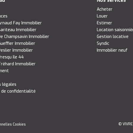
eau
Nos services
s
Acheter
nces
Louer
rnaud Fay Immobilier
Estimer
ariteau Immobilier
Location saisonniè
e Champsavin Immobilier
Gestion locative
ueffier Immobilier
Syndic
eslier Immobilier
Immobilier neuf
resqu île 44
réhard Immobilier
ment
 légales
 de confidentialité
© VIVRE
nnelles
Cookies