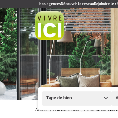
Nos agences
Découvrir le réseau
Rejoindre le 
Type de bien
A
Accueil
Professionnels
Fonds De Commerc