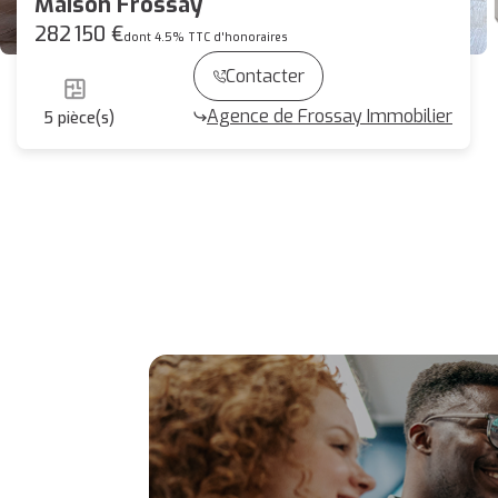
Maison Frossay
282 150 €
dont 4.5% TTC d'honoraires
Contacter
Agence de Frossay Immobilier
5
pièce(s)