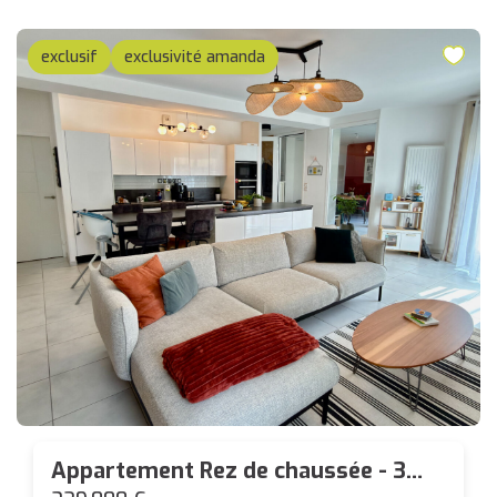
exclusif
exclusivité amanda
Appartement Rez de chaussée - 3
pièces - Bourg de Carquefou - 94m²