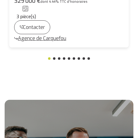
329 000 €
dont 4.44% TTC d'honoraires
3
pièce(s)
Contacter
Agence de Carquefou