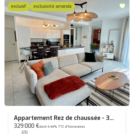
exclusif
exclusivité amanda
Appartement Rez de chaussée - 3
pièces - Bourg de Carquefou - 94m²
329 000 €
dont 4.44% TTC d'honoraires