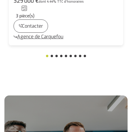
329 000 €
dont 4.44% TTC d'honoraires
3
pièce(s)
Contacter
Agence de Carquefou