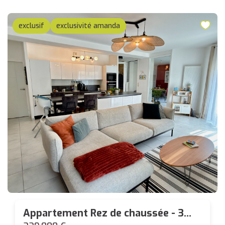
exclusif
exclusivité amanda
Appartement Rez de chaussée - 3
pièces - Bourg de Carquefou - 94m²