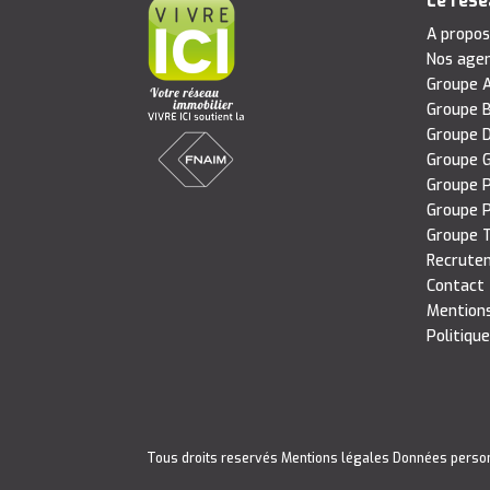
Le rés
A propo
Nos age
Groupe A
Groupe B
Groupe D
Groupe G
Groupe P
Groupe P
Groupe T
Recrute
Contact
Mentions
Politique
Tous droits reservés
Mentions légales
Données perso