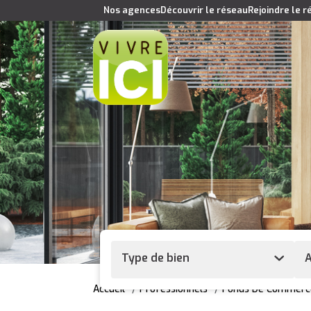
Nos agences
Découvrir le réseau
Rejoindre le 
Type de bien
A
Accueil
Professionnels
Fonds De Commerc