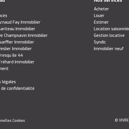
eau
Nos services
s
Acheter
nces
Louer
rnaud Fay Immobilier
Estimer
ariteau Immobilier
Location saisonniè
e Champsavin Immobilier
Gestion locative
ueffier Immobilier
Syndic
eslier Immobilier
Immobilier neuf
resqu île 44
réhard Immobilier
ment
 légales
 de confidentialité
© VIVRE
nnelles
Cookies