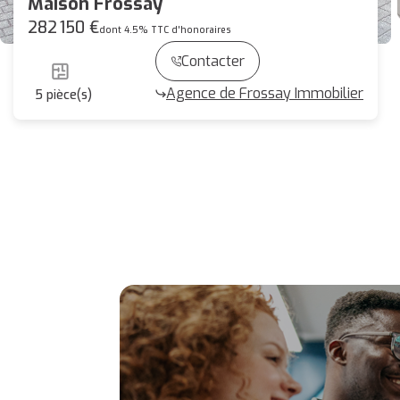
Maison Frossay
282 150 €
dont 4.5% TTC d'honoraires
Contacter
Agence de Frossay Immobilier
5
pièce(s)