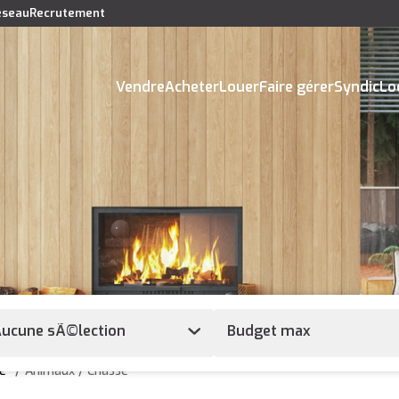
réseau
Recrutement
Vendre
Acheter
Louer
Faire gérer
Syndic
Lo
ucune sÃ©lection
e
Animaux / Chasse