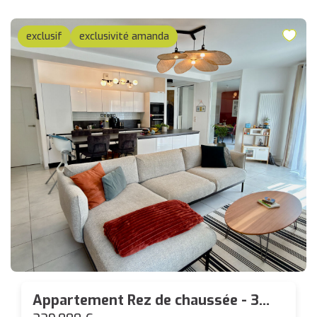
exclusif
exclusivité amanda
Appartement Rez de chaussée - 3
pièces - Bourg de Carquefou - 94m²