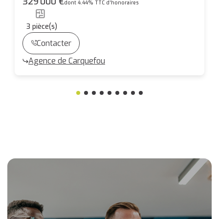
329 000 €
dont 4.44% TTC d'honoraires
3
pièce(s)
Contacter
Agence de Carquefou