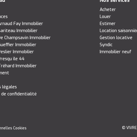
eau
Nos services
s
Acheter
nces
Louer
rnaud Fay Immobilier
Estimer
ariteau Immobilier
Location saisonniè
e Champsavin Immobilier
Gestion locative
ueffier Immobilier
Syndic
eslier Immobilier
Immobilier neuf
resqu île 44
réhard Immobilier
ment
 légales
 de confidentialité
© VIVRE
nnelles
Cookies