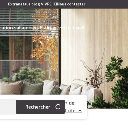
Extranets
Le blog VIVRE ICI
Nous contacter
cation saisonnière
Estimer votre bien
+ de
Critères