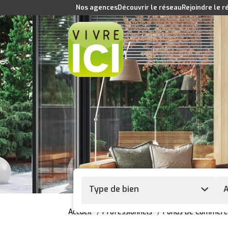
Nos agences
Découvrir le réseau
Rejoindre le 
Type de bien
A
Accueil
Professionnels
Fonds De Commerc