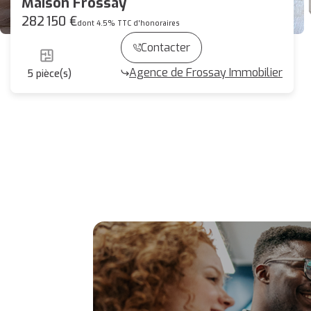
Maison Frossay
282 150 €
dont 4.5% TTC d'honoraires
Contacter
Agence de Frossay Immobilier
5
pièce(s)