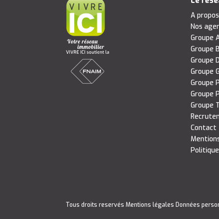
Le rés
A propo
Nos age
Groupe A
Groupe B
Groupe D
Groupe G
Groupe P
Groupe P
Groupe T
Recrute
Contact
Mentions
Politique
Tous droits reservés
Mentions légales
Données perso