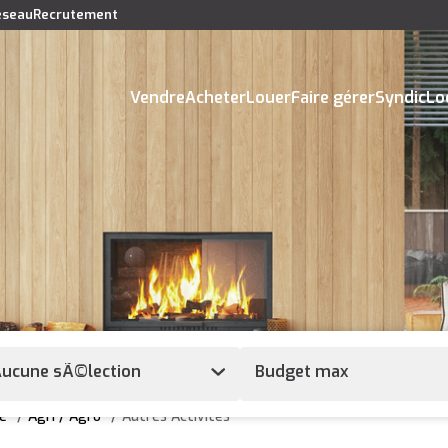
réseau
Recrutement
Vendre
Acheter
Louer
Faire gérer
Syndic
Lo
ucune sÃ©lection
e
Agri / Agro
Autres Activités