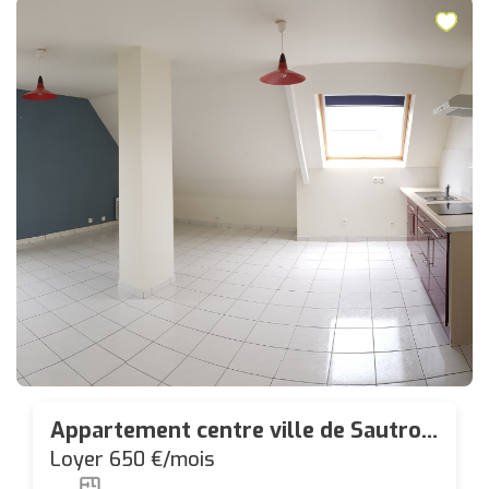
Appartement centre ville de Sautron
T2 - 44.73 m² avec place parking
Loyer 650 €/mois