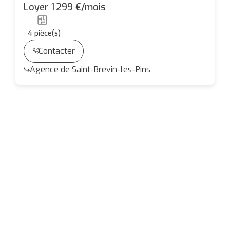
m² - Terrasse 40 m² - Saint-Nazaire
Loyer 1 299 €/mois
4
pièce(s)
Contacter
Agence de Saint-Brevin-les-Pins