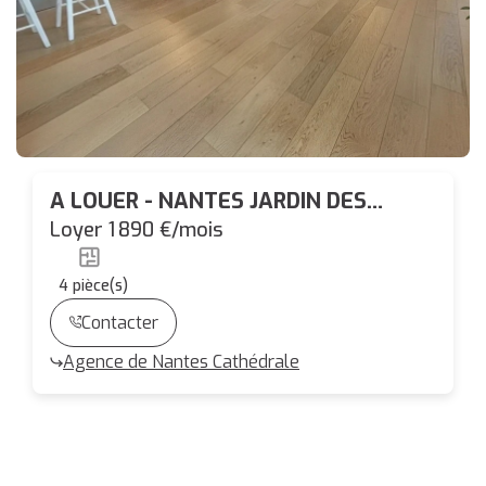
A LOUER - NANTES JARDIN DES
PLANTES // GARE NORD - SPACIEUX
Loyer 1 890 €/mois
T4 DUPLEX avec PARKING
4
pièce(s)
Contacter
Agence de Nantes Cathédrale