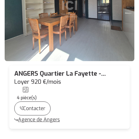
ANGERS Quartier La Fayette -
Appartement T4
Loyer 920 €/mois
4
pièce(s)
Contacter
Agence de Angers