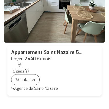
Appartement Saint Nazaire 5
pièce(s) 113 m2
Loyer 2 440 €/mois
5
pièce(s)
Contacter
Agence de Saint-Nazaire