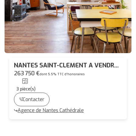
NANTES SAINT-CLEMENT A VENDRE
CHARMANT ET SPACIEUX TYPE 3 DE
263 750 €
dont 5.5% TTC d'honoraires
CARACTERE
3
pièce(s)
Contacter
Agence de Nantes Cathédrale