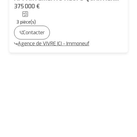
DOULON
375 000 €
3
pièce(s)
Contacter
Agence de VIVRE ICI - Immoneuf