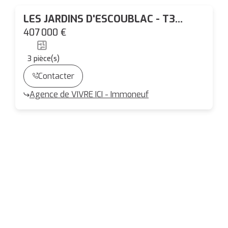
LES JARDINS D'ESCOUBLAC - T3
DUPLEX + PARKING - LA BAULE -
407 000 €
PINEL
3
pièce(s)
Contacter
Agence de VIVRE ICI - Immoneuf