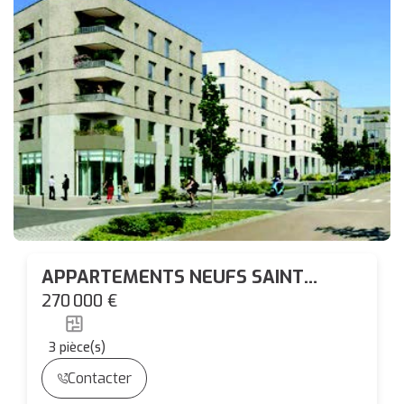
APPARTEMENTS NEUFS SAINT
HERBLAIN DU T2 AU T4
270 000 €
3
pièce(s)
Contacter