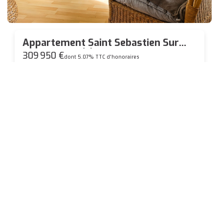
Appartement Saint Sebastien Sur
Loire 5 pièce(s) 103 m2
309 950 €
dont 5.07% TTC d'honoraires
5
pièce(s)
Contacter
Agence de Saint-Sébastien