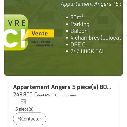
Appartement Angers 5 pièce(s) 80
m2 avec parking et balcon
243 800 €
dont 6% TTC d'honoraires
5
pièce(s)
Contacter