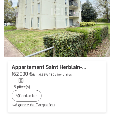
Appartement Saint Herblain-
Robotiére 5 pièce(s) 95,17 m2- 3
162 000 €
dont 6.58% TTC d'honoraires
chambres
5
pièce(s)
Contacter
Agence de Carquefou