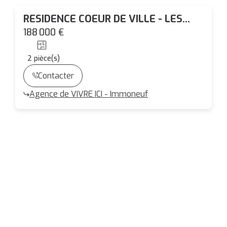
RESIDENCE COEUR DE VILLE - LES
SORINIERES - T2 + BALCON
188 000 €
2
pièce(s)
Contacter
Agence de VIVRE ICI - Immoneuf