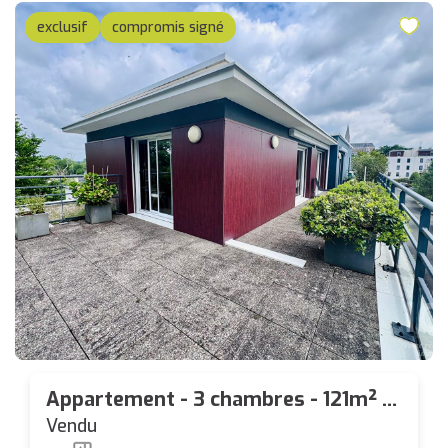
exclusif
compromis signé
Appartement - 3 chambres - 121m² -
Dernier étage - Bourg de Carquefou
Vendu