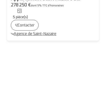
pièce(s) 108.55 m2
278 250 €
dont 5% TTC d'honoraires
5
pièce(s)
Contacter
Agence de Saint-Nazaire