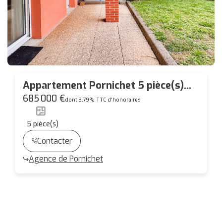
Appartement Pornichet 5 pièce(s)
87.93 m2
685 000 €
dont 3.79% TTC d'honoraires
5
pièce(s)
Contacter
Agence de Pornichet