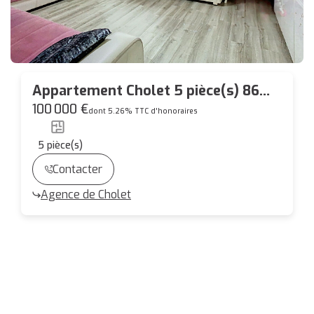
Appartement Cholet 5 pièce(s) 86
m2
100 000 €
dont 5.26% TTC d'honoraires
5
pièce(s)
Contacter
Agence de Cholet