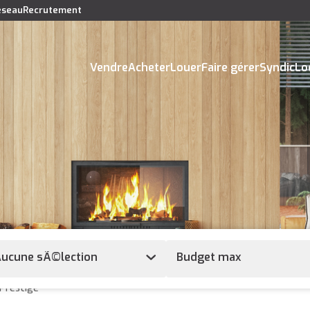
réseau
Recrutement
Vendre
Acheter
Louer
Faire gérer
Syndic
Lo
ucune sÃ©lection
Prestige