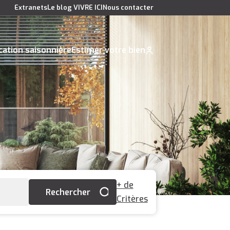
Extranets
Le blog VIVRE ICI
Nous contacter
cation saisonnière
Estimer votre bien
+ de
Critères