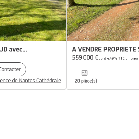
UD avec
A VENDRE PROPRIETE SUD ES
2
Dépendances
559 000 €
dont 4.49% TTC d'honora
Contacter
ence de Nantes Cathédrale
20
pièce(s)