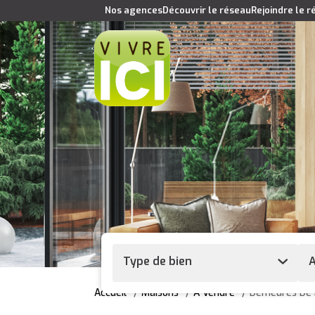
Nos agences
Découvrir le réseau
Rejoindre le 
Type de bien
A
Accueil
Maisons
A Vendre
Demeures De 