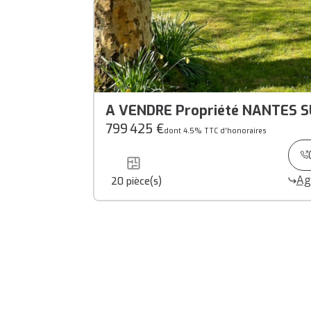
A VENDRE Propriété NANTES S
Dépendances sur environ 2 hA 
799 425 €
dont 4.5% TTC d'honoraires
Ag
20
pièce(s)