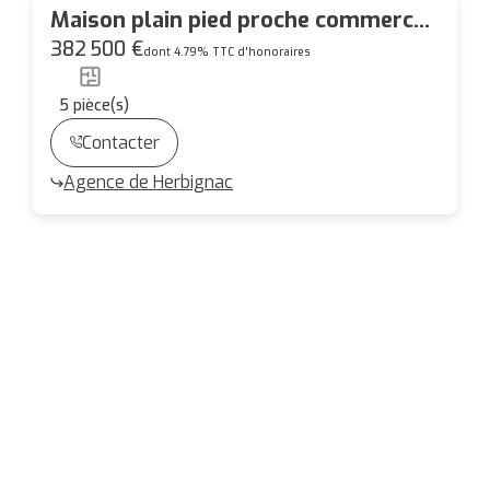
Maison plain pied proche commerces
La Chapelle Des Marais 177m2 - Beau
382 500 €
dont 4.79% TTC d'honoraires
jardin de 1800m2
5
pièce(s)
Contacter
Agence de Herbignac