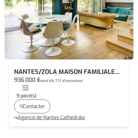
NANTES/ZOLA MAISON FAMILIALE
AVEC GRAND JARDIN ET GARAGE
936 000 €
dont 4% TTC d'honoraires
9
pièce(s)
Contacter
Agence de Nantes Cathédrale