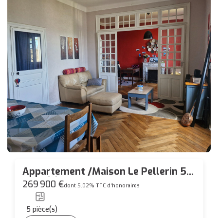
Appartement /Maison Le Pellerin 5
pièce(s) 102 m2
269 900 €
dont 5.02% TTC d'honoraires
5
pièce(s)