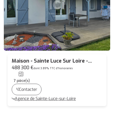
Maison - Sainte Luce Sur Loire -
175m² - 5 chambres
488 300 €
dont 3.89% TTC d'honoraires
7
pièce(s)
Contacter
Agence de Sainte-Luce-sur-Loire