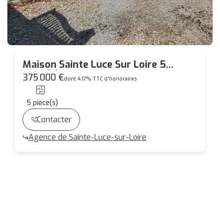
Maison Sainte Luce Sur Loire 5
pièce(s) 140 m2
375 000 €
dont 4.17% TTC d'honoraires
5
pièce(s)
Contacter
Agence de Sainte-Luce-sur-Loire