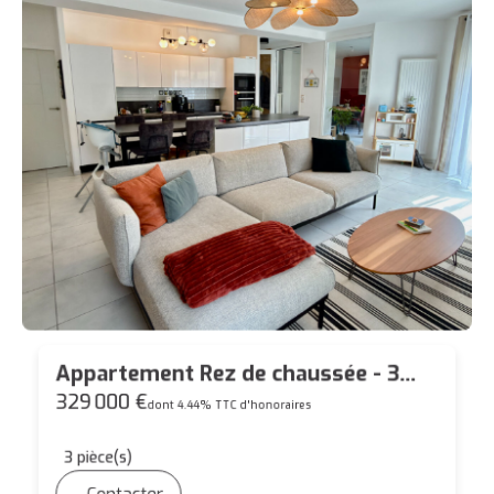
Appartement Rez de chaussée - 3
pièces - Bourg de Carquefou - 94m²
329 000 €
dont 4.44% TTC d'honoraires
3
pièce(s)