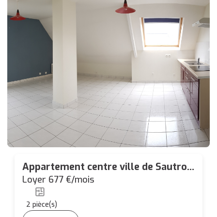
Appartement centre ville de Sautron
T2 - 44.73 m² avec place parking
Loyer 677 €/mois
2
pièce(s)