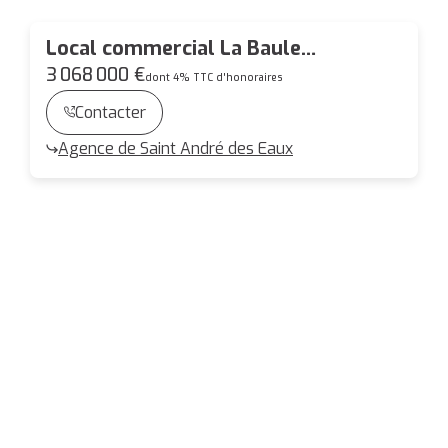
Local commercial La Baule
Escoublac 1722 m2
3 068 000 €
dont 4% TTC d'honoraires
Contacter
Agence de Saint André des Eaux