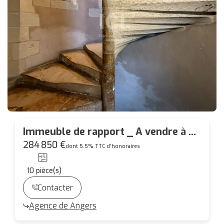
Immeuble de rapport _ A vendre à LA
FLECHE
284 850 €
dont 5.5% TTC d'honoraires
10
pièce(s)
Contacter
Agence de Angers