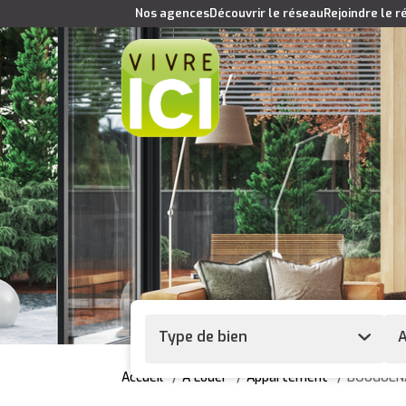
Nos agences
Découvrir le réseau
Rejoindre le 
Type de bien
A
Accueil
A Louer
Appartement
BOUGUEN