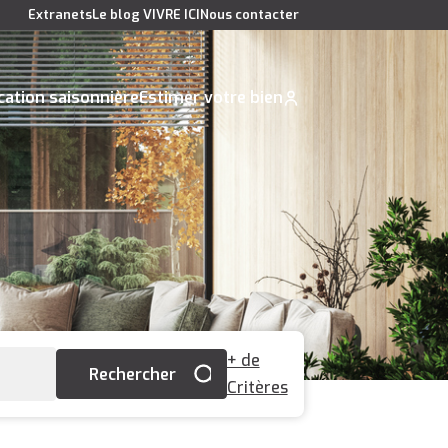
Extranets
Le blog VIVRE ICI
Nous contacter
cation saisonnière
Estimer votre bien
+ de
Critères