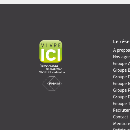
Le rés
A propo
Nos age
Groupe A
Groupe B
Groupe D
Groupe G
Groupe P
Groupe P
Groupe T
Recrute
Contact
Mentions