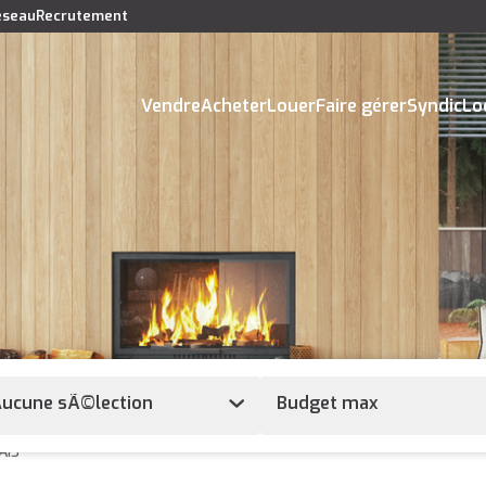
réseau
Recrutement
Vendre
Acheter
Louer
Faire gérer
Syndic
Lo
ucune sÃ©lection
AIS