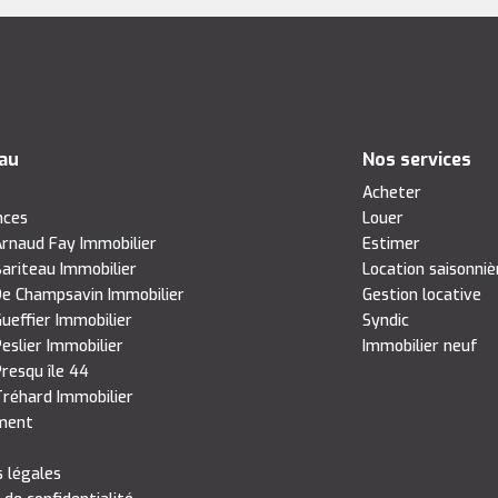
eau
Nos services
s
Acheter
nces
Louer
rnaud Fay Immobilier
Estimer
ariteau Immobilier
Location saisonniè
e Champsavin Immobilier
Gestion locative
ueffier Immobilier
Syndic
eslier Immobilier
Immobilier neuf
resqu île 44
réhard Immobilier
ment
 légales