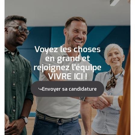
Voyez les choses
en grand et
rejoignez l'équipe
VIVRE ICI !
Envoyer sa candidature