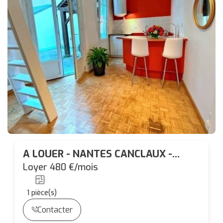
A LOUER - NANTES CANCLAUX -
APPARTEMENT T1 AU CALME IDEAL
Loyer 480 €/mois
ETUDIANT
1
pièce(s)
Contacter