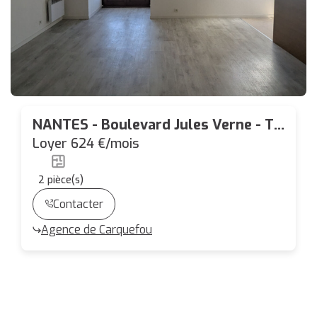
NANTES - Boulevard Jules Verne - T2
46.94m² - Garage
Loyer 624 €/mois
2
pièce(s)
Contacter
Agence de Carquefou