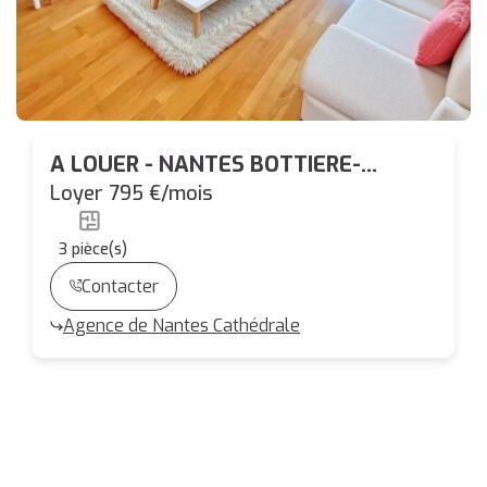
A LOUER - NANTES BOTTIERE-
CHENAIE -T3 RECENT de 55.65 m²
Loyer 795 €/mois
avec TERRASSE et PARKING
3
pièce(s)
Contacter
Agence de Nantes Cathédrale