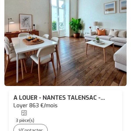
A LOUER - NANTES TALENSAC -
Appartement 3 pièces 68.53 m²
Loyer 863 €/mois
3
pièce(s)
Contacter