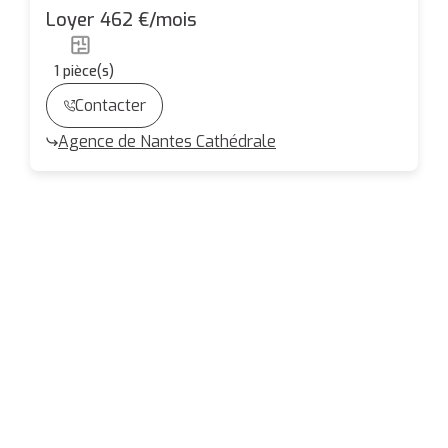
Studio de 18.89 m² - IDEAL ETUDIANT
Loyer 462 €/mois
1
pièce(s)
Contacter
Agence de Nantes Cathédrale