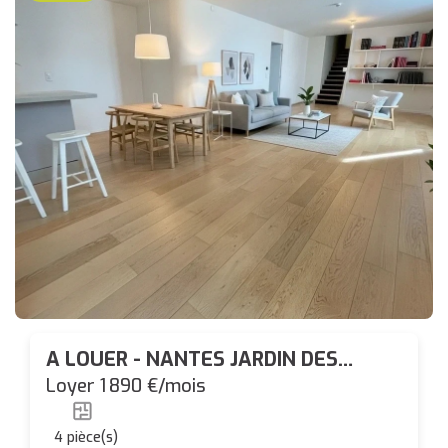
A LOUER - NANTES JARDIN DES
PLANTES // GARE NORD - SPACIEUX
Loyer 1 890 €/mois
T4 DUPLEX avec PARKING
4
pièce(s)