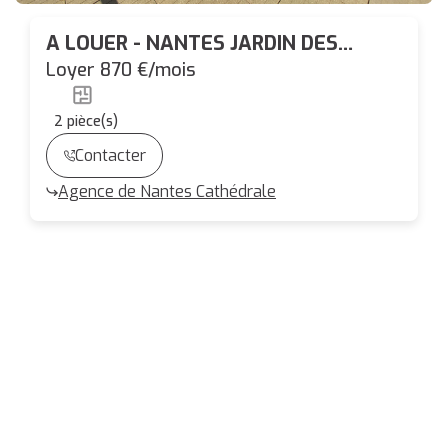
A LOUER - NANTES JARDIN DES
PLANTES - Appartement 2 pièces
Loyer 870 €/mois
NON MEUBLE de 56.05 m²
2
pièce(s)
Contacter
Agence de Nantes Cathédrale