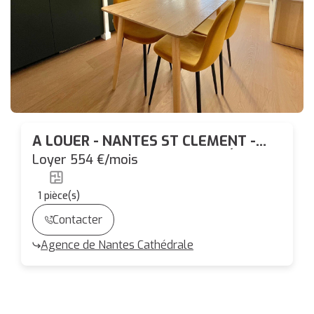
A LOUER - NANTES ST CLEMENT -
Studio ENTIEREMENT MEUBLÉ de
Loyer 554 €/mois
22,39 m²
1
pièce(s)
Contacter
Agence de Nantes Cathédrale