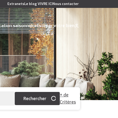
Extranets
Le blog VIVRE ICI
Nous contacter
cation saisonnière
Estimer votre bien
+ de
Critères