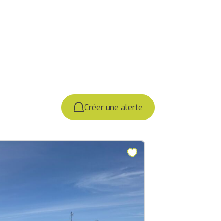
Créer une alerte