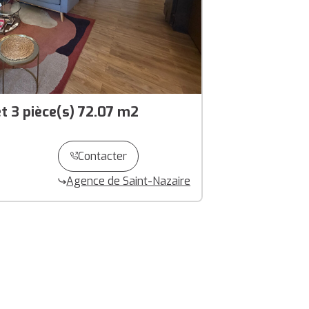
 3 pièce(s) 72.07 m2
Contacter
Agence de Saint-Nazaire