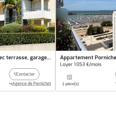
ec terrasse, garage
Appartement Pornichet
Loyer 1 053 €/mois
Contacter
Agence de Pornichet
2
pièce(s)