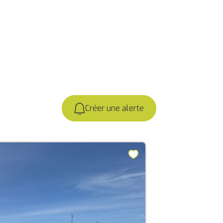
Créer une alerte