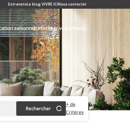
Extranets
Le blog VIVRE ICI
Nous contacter
cation saisonnière
Estimer votre bien
+ de
Critères