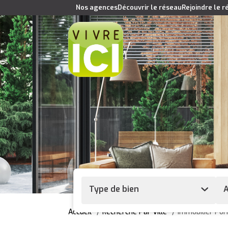
Nos agences
Découvrir le réseau
Rejoindre le 
Type de bien
A
Accueil
Recherche Par Ville
Immobilier Por