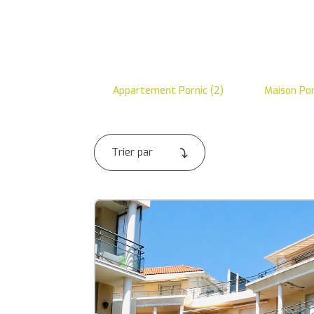
Appartement Pornic (2)
Maison Por