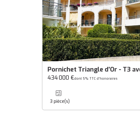
Pornichet Triangle d'Or - T3 av
et cave
434 000 €
dont 5% TTC d'honoraires
3
pièce(s)