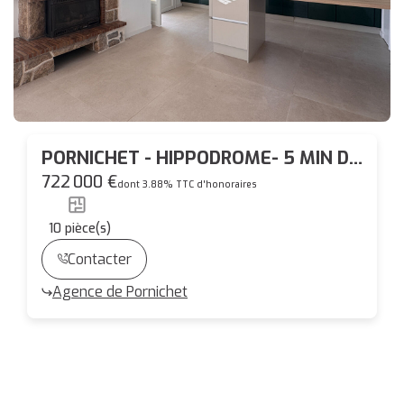
PORNICHET - HIPPODROME- 5 MIN DU
CENTRE
722 000 €
dont 3.88% TTC d'honoraires
10
pièce(s)
Contacter
Agence de Pornichet