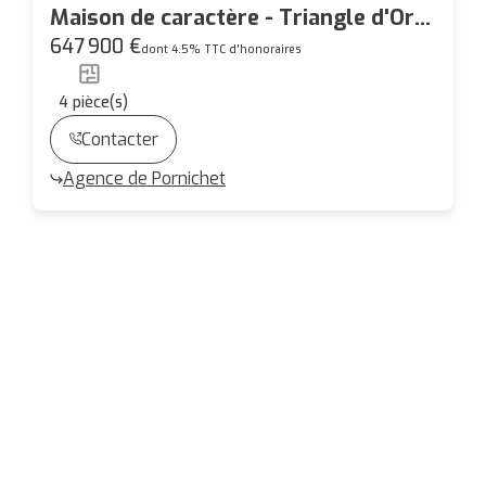
Maison de caractère - Triangle d'Or
Pornichet
647 900 €
dont 4.5% TTC d'honoraires
4
pièce(s)
Contacter
Agence de Pornichet