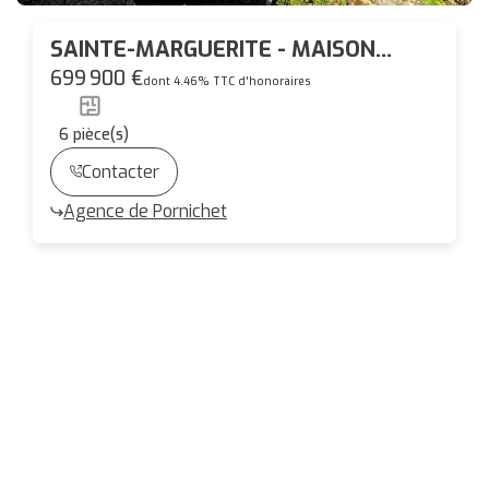
SAINTE-MARGUERITE - MAISON
FAMILIALE 187 m² - 5 CHAMBRES -
699 900 €
dont 4.46% TTC d'honoraires
PROCHE PLAGE - GARAGE
6
pièce(s)
Contacter
Agence de Pornichet