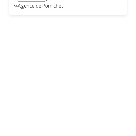
Agence de Pornichet