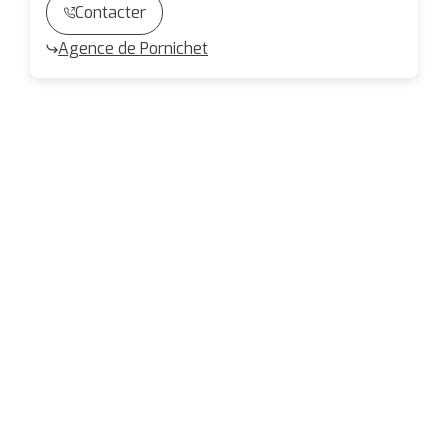
Contacter
Agence de Pornichet