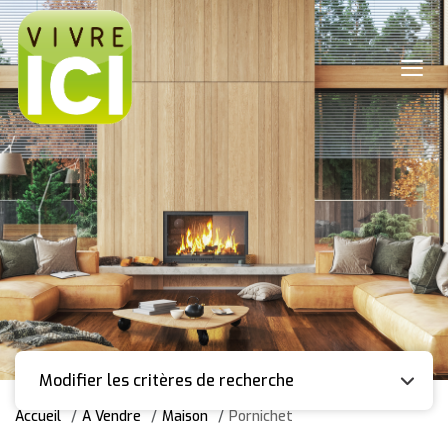
Modifier les critères de recherche
Accueil
A Vendre
Maison
Pornichet