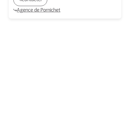
Agence de Pornichet