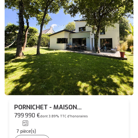
PORNICHET - MAISON
CONTEMPORAINE 2014 - 5
799 990 €
dont 3.89% TTC d'honoraires
CHAMBRES - ENVIRONNEMENT BOISÉ
- PROCHE PLAGES
7
pièce(s)