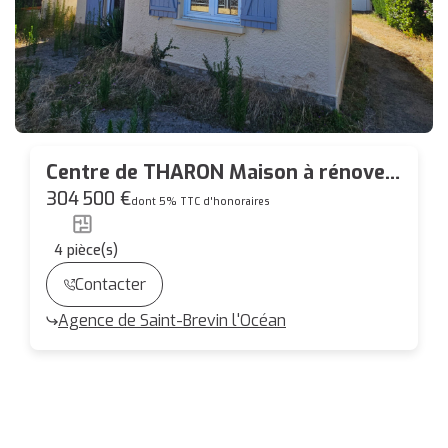
Centre de THARON Maison à rénover
idéale en secondaire
304 500 €
dont 5% TTC d'honoraires
4
pièce(s)
Contacter
Agence de Saint-Brevin l'Océan